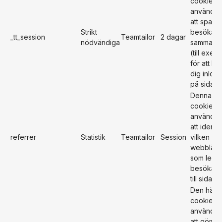
cookie
används 
att spara
Strikt
besökare
_tt_session
Teamtailor
2 dagar
nödvändiga
sammanh
(till exem
för att hål
dig inlog
på sidan)
Denna
cookie
används 
att identif
referrer
Statistik
Teamtailor
Session
vilken
webblän
som lede
besökarn
till sidan.
Den här
cookien
används 
att gömm