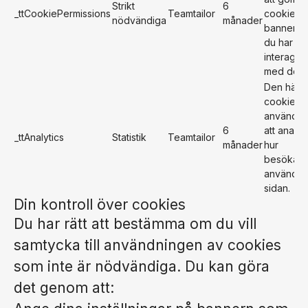
Strikt
6
_ttCookiePermissions
Teamtailor
cookie-
nödvändiga
månader
bannern 
du har
interager
med den.
Den här
cookien
används 
6
att analy
_ttAnalytics
Statistik
Teamtailor
månader
hur
besökare
använder
sidan.
Din kontroll över cookies
Du har rätt att bestämma om du vill
samtycka till användningen av cookies
som inte är nödvändiga. Du kan göra
det genom att: